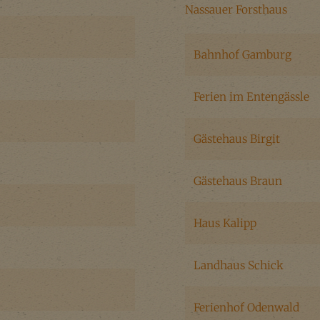
Nassauer Forsthaus
Bahnhof Gamburg
Ferien im Entengässle
Gästehaus Birgit
Gästehaus Braun
Haus Kalipp
Landhaus Schick
Ferienhof Odenwald