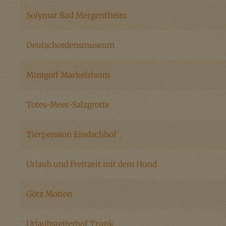
Solymar Bad Mergentheim
Deutschordensmuseum
Minigolf Markelsheim
Totes-Meer-Salzgrotte
Tierpension Eindachhof
Urlaub und Freitzeit mit dem Hund
Götz Motion
Urlaubsreiterhof Trunk