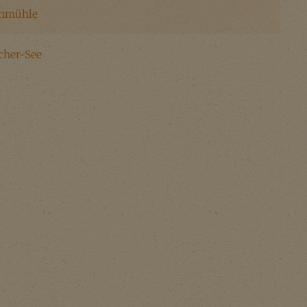
enmühle
cher-See