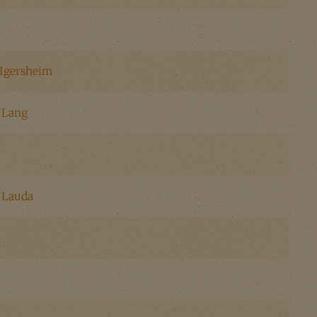
Igersheim
 Lang
 Lauda