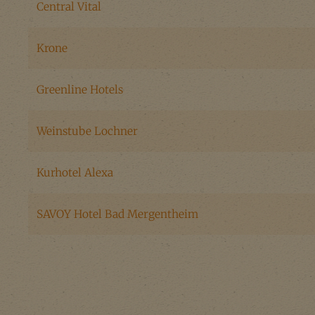
Central Vital
Krone
Greenline Hotels
Weinstube Lochner
Kurhotel Alexa
SAVOY Hotel Bad Mergentheim