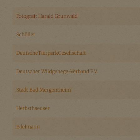
Fotograf: Harald Grunwald
Schöller
DeutscheTierparkGesellschaft
Deutscher Wildgehege-Verband E.V.
Stadt Bad Mergentheim
Herbsthaeuser
Edelmann