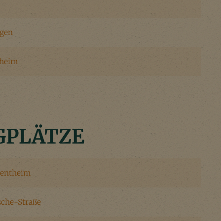
ngen
sheim
GPLÄTZE
gentheim
che-Straße