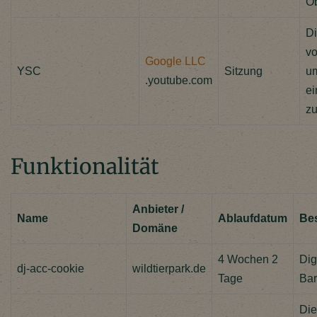
Ob
Di
vo
Google LLC
YSC
Sitzung
um
.youtube.com
ei
zu
Funktionalität
Anbieter /
Name
Ablaufdatum
Be
Domäne
4 Wochen 2
Dig
dj-acc-cookie
wildtierpark.de
Tage
Bar
Die