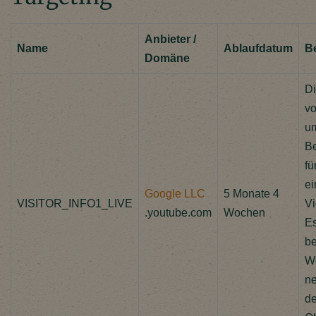
Anbieter /
Name
Ablaufdatum
B
Domäne
Di
vo
um
Be
fü
ei
Google LLC
5 Monate 4
VISITOR_INFO1_LIVE
Vi
.youtube.com
Wochen
E
be
We
ne
de