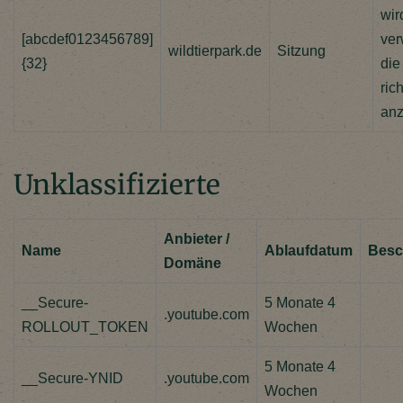
wir
[abcdef0123456789]
ver
wildtierpark.de
Sitzung
{32}
die
rich
anz
Unklassifizierte
Anbieter /
Name
Ablaufdatum
Besc
Domäne
__Secure-
5 Monate 4
.youtube.com
ROLLOUT_TOKEN
Wochen
5 Monate 4
__Secure-YNID
.youtube.com
Wochen