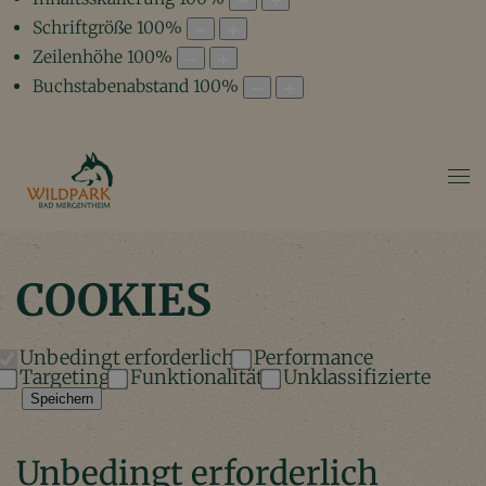
Schriftgröße
100
%
Zeilenhöhe
100
%
Buchstabenabstand
100
%
COOKIES
Unbedingt erforderlich
Performance
Targeting
Funktionalität
Unklassifizierte
Speichern
Unbedingt erforderlich