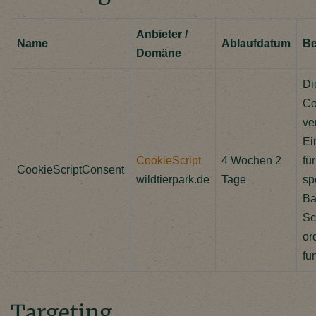
Anbieter /
Name
Ablaufdatum
Be
Domäne
Di
Co
ve
Ei
CookieScript
4 Wochen 2
fü
CookieScriptConsent
wildtierpark.de
Tage
sp
Ba
Sc
or
fu
Targeting