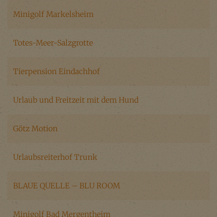
Minigolf Markelsheim
Totes-Meer-Salzgrotte
Tierpension Eindachhof
Urlaub und Freitzeit mit dem Hund
Götz Motion
Urlaubsreiterhof Trunk
BLAUE QUELLE – BLU ROOM
Minigolf Bad Mergentheim