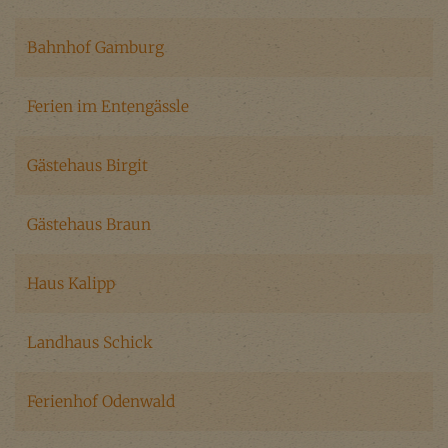
Bahnhof Gamburg
Ferien im Entengässle
Gästehaus Birgit
Gästehaus Braun
Haus Kalipp
Landhaus Schick
Ferienhof Odenwald