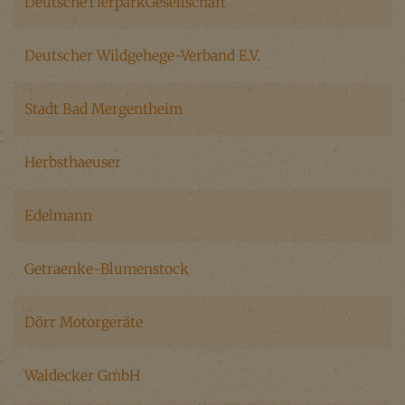
DeutscheTierparkGesellschaft
Deutscher Wildgehege-Verband E.V.
Stadt Bad Mergentheim
Herbsthaeuser
Edelmann
Getraenke-Blumenstock
Dörr Motorgeräte
Waldecker GmbH