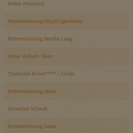
Bohns Ferienhof
Ferienwohnung Nörpel Igersheim
Ferienwohnung Familie Lang
Irma- Volkert- Haus
Taubertal-Ferien**** - Lauda
Ferienwohnung Anita
Ferienhof Schwab
Ferienwohnung Sonja