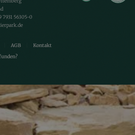
ttemberg
nd
9 7931 56305-0
ierpark.de
AGB
Kontakt
efunden?